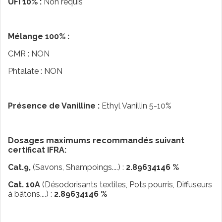
UFI 10% :
Non requis
Mélange 100% :
CMR : NON
Phtalate : NON
Présence de Vanilline :
Ethyl Vanillin 5-10%
Dosages maximums recommandés suivant
certificat IFRA:
Cat.9,
(Savons, Shampoings....) :
2.89634146 %
Cat. 10A
(Désodorisants textiles, Pots pourris, Diffuseurs
à bâtons....) :
2.89634146 %