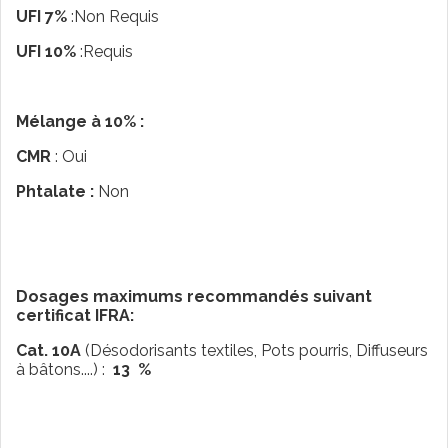
UFI 7%
:Non Requis
UFI 10%
:Requis
Mélange à 10% :
CMR
: Oui
Phtalate :
Non
Dosages maximums recommandés suivant
certificat IFRA:
Cat. 10A
(Désodorisants textiles, Pots pourris, Diffuseurs
à bâtons....) :
13 %