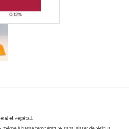
ral et végétal).
e, même à basse température, sans laisser de résidus.