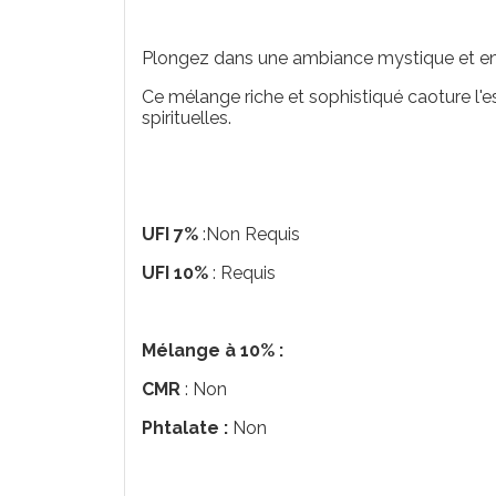
Plongez dans une ambiance mystique et en
Ce mélange riche et sophistiqué caoture l'es
spirituelles.
UFI 7%
:Non Requis
UFI 10%
: Requis
Mélange à 10% :
CMR
: Non
Phtalate :
Non