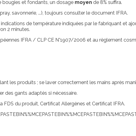
de bougies et fondants, un dosage
moyen
de 8% suffira.
spray, savonnerie, ...), toujours consulter le document IFRA.
 aux indications de température indiquées par le fabriquant et 
on 2 minutes.
ropéennes IFRA / CLP CE N°1907/2006 et au règlement cos
nt les produits ; se laver correctement les mains après mani
ter des gants adaptés si nécessaire.
la FDS du produit, Certificat Allergènes et Certificat IFRA.
PASTEBIN%%MCEPASTEBIN%%MCEPASTEBIN%%MCEPAS