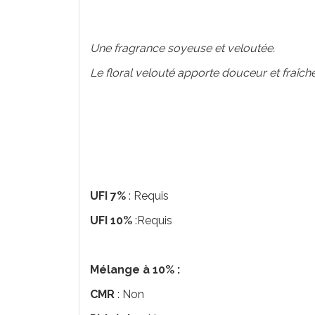
Une fragrance soyeuse et veloutée.
Le floral velouté apporte douceur et fraîch
UFI 7%
: Requis
UFI 10%
:Requis
Mélange à 10% :
CMR
: Non