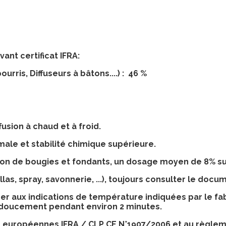
t certificat IFRA:
urris, Diffuseurs à bâtons....) : 46 %
usion à chaud et à froid.
male et stabilité chimique supérieure.
ion de bougies et fondants, un dosage moyen de 8% suf
llas, spray, savonnerie, ...), toujours consulter le docu
férer aux indications de température indiquées par le fa
doucement pendant environ 2 minutes.
 européennes IFRA / CLP CE N°1907/2006 et au règl