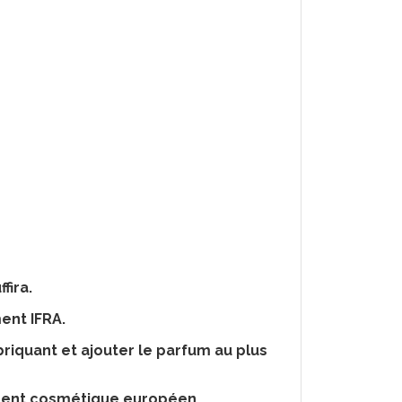
fira.
ment IFRA.
briquant et ajouter le parfum au plus
ement cosmétique européen