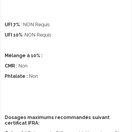
UFI 7%
: NON Requis
UFI 10%
:NON Requis
Mélange à 10% :
CMR
: Non
Phtalate :
Non
Dosages maximums recommandés suivant
certificat IFRA: